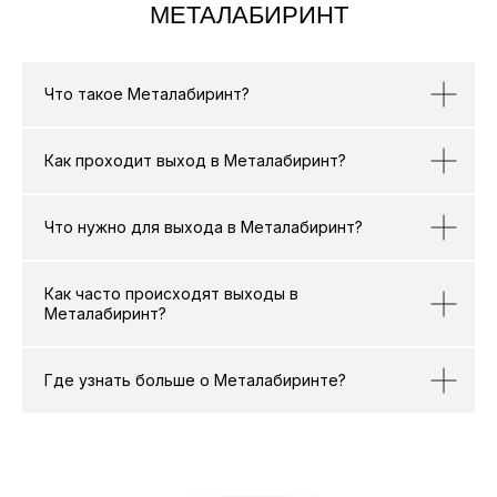
+7 (495) 419-95-38
РАЗДЕЛЫ
Что такое Металабиринт?
Расписание
Стоимость участия
Как проходит выход в Металабиринт?
ИП РОМАНОВА-САВИЦКАЯ МАРЬЯНА МИХАЙЛОВНА
Что нужно для выхода в Металабиринт?
ИНН 771917235986 ОГРНИП 321774600042253
Политика конфиденциальности
Как часто происходят выходы в
Договор оферты
Металабиринт?
Согласие на обработку персональных данных
Где узнать больше о Металабиринте?