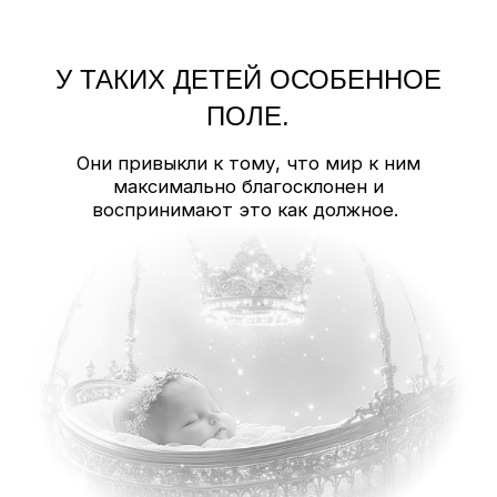
ОЩУЩЕНИЕ, ЧТО МЕСТО ПОД
СОЛНЦЕМ И ТАК ТВОЕ
Восприятие мира как питательной
среды, полной чудес и возможностей
Чувство собственного
достоинства и самоценность
Отсутствие болезненных аспектов
конкуренции с другими людьми.
Ценнейшее ощущение, контакт с которым
может сделать человека более везучим.
И
открыть глаза на иные перспективы общения.